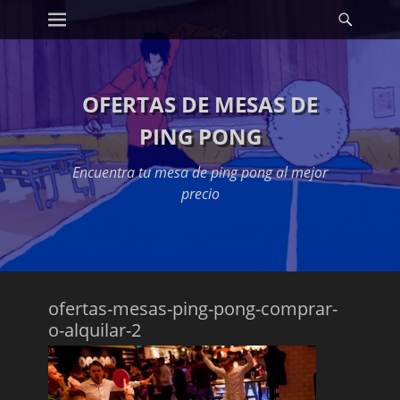
Primary Menu
Searc
Skip
to
content
OFERTAS DE MESAS DE
PING PONG
Encuentra tu mesa de ping pong al mejor
precio
ofertas-mesas-ping-pong-comprar-
o-alquilar-2