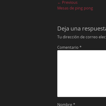
Navegación
← Previous
Previous
Mesas de ping pong
de
post:
entradas
Deja una respuest
Tu dirección de correo elec
Comentario
*
Nombre
*