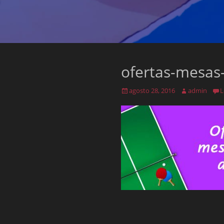
ofertas-mesas
Posted
Author
agosto 28, 2016
admin
L
on