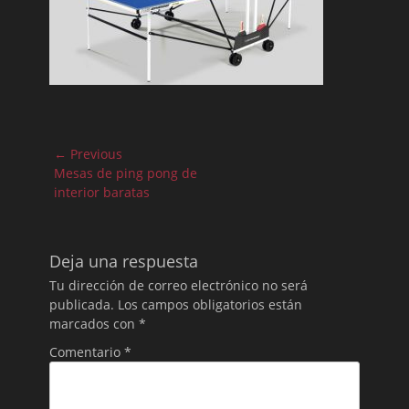
Navegación
← Previous
de
Previous
Mesas de ping pong de
post:
interior baratas
entradas
Deja una respuesta
Tu dirección de correo electrónico no será
publicada.
Los campos obligatorios están
marcados con
*
Comentario
*