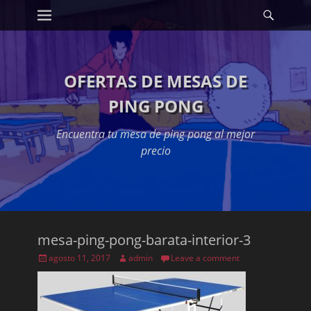
Primary Menu
Searc
Skip
to
content
OFERTAS DE MESAS DE
PING PONG
Encuentra tu mesa de ping pong al mejor
precio
mesa-ping-pong-barata-interior-3
Posted
Author
agosto 11, 2017
admin
Leave a comment
on