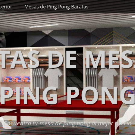
terior
Mesas de Ping Pong Baratas
TAS DE MES
PING PON
Encuentra tu mesa de ping pong al mejor precio