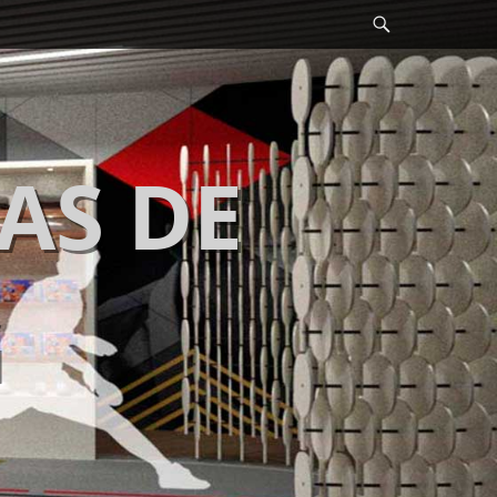
Search
AS DE
G