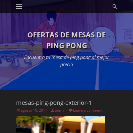
Primary Menu
Searc
Skip
to
content
OFERTAS DE MESAS DE
PING PONG
Encuentra tu mesa de ping pong al mejor
precio
mesas-ping-pong-exterior-1
Posted
Author
agosto 10, 2017
admin
Leave a comment
on