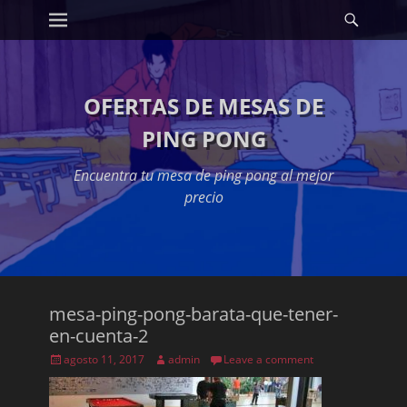
Primary Menu
Searc
Skip
to
content
OFERTAS DE MESAS DE
PING PONG
Encuentra tu mesa de ping pong al mejor
precio
mesa-ping-pong-barata-que-tener-
en-cuenta-2
Posted
Author
agosto 11, 2017
admin
Leave a comment
on